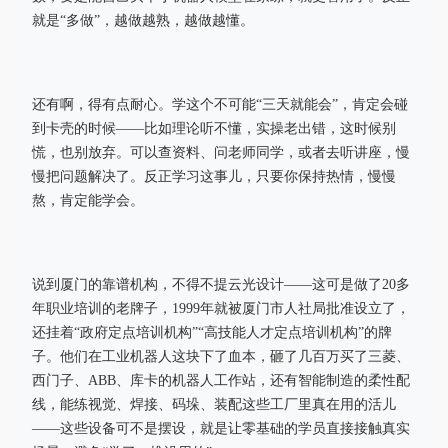
就是“多做”，越做越熟，越做越懂。
还有啊，得有点耐心。学这个不可能“三天就能会”，肯定会碰
到卡壳的时候——比如理论听不懂，实操老出错，这时候别
慌，也别放弃。可以查资料、问老师同学，或者去听讲座，慢
慢把问题解决了。反正学习这事儿，只要你保持热情，慢慢
熬，肯定能学会。
说到厦门的靠谱机构，不得不提云光设计——这可是做了20多
年职业培训的老牌子，1999年就被厦门市人社局批准设立了，
还挂着“政府定点培训机构”“高技能人才定点培训机构”的牌
子。他们在工业机器人这块下了血本，砸了几百万买了三菱、
西门子、ABB、库卡的机器人工作站，还有智能制造的柔性配
线，能练视觉、焊接、码垛、装配这些工厂里真在用的活儿
——这些设备可不是摆设，就是让零基础的学员直接接触真实