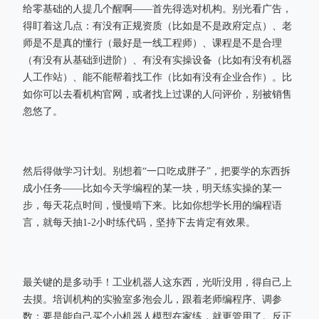
给零基础的人提几个醒啊——首先得选对机构。别光看广告，
得盯着这几点：有没有正规资质（比如是不是政府定点）、老
师是不是真的懂行（最好是一线工程师）、课程是不是合理
（有没有从基础到进阶）、有没有实操设备（比如有没有机器
人工作站）、能不能帮着找工作（比如有没有企业合作）。比
如你可以去看机构官网，或者找上过课的人问评价，别被销售
忽悠了。
然后得做学习计划。别想着“一口吃成胖子”，把要学的东西拆
成小任务——比如今天学编程的某一块，明天练实操的某一
步，每天花点时间，慢慢啃下来。比如你想学长用的编程语
言，就每天抽1-2小时练代码，坚持下去肯定有效果。
最关键的是多动手！工业机器人这东西，光听没用，得自己上
去摸。培训机构的实验室多泡会儿，跟着老师编程序、调参
数；要是能自己买个小机器人模型在家练，就更管用了。反正