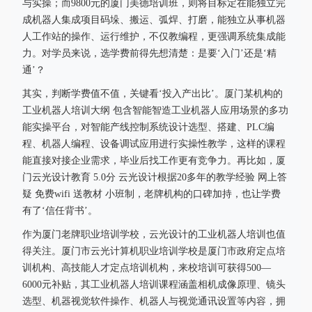
与实操；而9800元的厦门美德培训班，则将目标定在能独立完
成机器人集成项目码垛、搬运、弧焊、打磨，能独立从事机器
人工作站的操作、运行维护，不仅教编程，更强调系统集成能
力。对学员来说，选学费前得先想清楚：是要‘入门’还是‘精
通’？
其实，判断学费值不值，关键看‘投入产出比’。厦门某机构的
工业机器人培训大纲 包含智能智造工业机器人应用场景的多功
能实操平台，对智能产线控制系统设计选型、搭建、PLC编
程、机器人编程、设备调试应用进行实操性教学，这样的课程
能直接对接企业需求，毕业后找工作更有竞争力。再比如，厦
门云光设计教育 5.0分 云光设计根据20多年的教学经验 网上答
疑 免费wifi 送教材 小班制，老牌机构的口碑加持，也让学费
有了‘信任背书’。
作为厦门老牌职业培训学校，云光设计的工业机器人培训也值
得关注。厦门市云光计算机职业培训学校是厦门市政府定点培
训机构、高技能人才定点培训机构，来校培训可获得500—
6000元补贴，其工业机器人培训课程涵盖相机成像原理、镜头
选型、机器视觉软件操作、机器人与视觉通讯设置等内容，拥