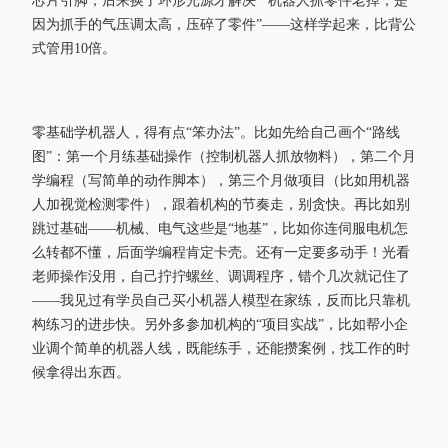
芯片引脚，后来换了环形光源才解决”“机器人抓零件老掉，是
因为抓手的气压调太高，压碎了零件”——这样学起来，比背公
式管用10倍。
零基础学机器人，得有点“笨办法”。比如先给自己画个“路线
图”：第一个月练基础操作（控制机器人抓放物料），第二个月
学编程（写简单的动作脚本），第三个月做项目（比如用机器
人加视觉检测零件），跟着机构的节奏走，别贪快。再比如别
跳过基础——机械、电气这些是“地基”，比如你连伺服电机怎
么转都不懂，后面学编程肯定卡壳。还有一定要多动手！光看
老师操作没用，自己拧拧螺丝、调调程序，错个几次就记住了
——我见过有学员自己买小机器人模型在家练，反而比只靠机
构练习的进步快。另外多参加机构的“项目实战”，比如帮小企
业调个简单的机器人线，既能练手，还能攒案例，找工作的时
候拿得出东西。