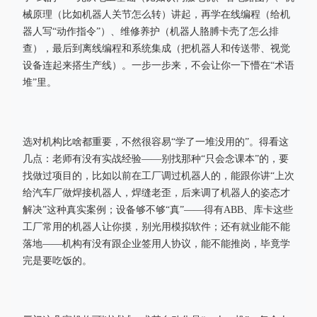
械原理（比如机器人关节怎么转）讲起，再学在线编程（给机
器人写“动作指令”）、维修养护（机器人胳膊卡壳了怎么排
查），最后到离线编程和系统集成（把机器人和传送带、视觉
设备连起来搭生产线）。一步一步来，不会让你一下懵在“术语
堆”里。
选对机构比啥都重要，不然很容易“学了一堆没用的”。得看这
几点：老师有没有实战经验——别找那种“只会念课本”的，要
找做过项目的，比如以前在工厂调过机器人的，能跟你讲“上次
给汽车厂做焊接机器人，焊缝老歪，后来调了机器人的姿态才
解决”这种真实案例；设备够不够“真”——得有ABB、库卡这些
工厂常用的机器人让你摸，别光用模拟软件；还有就业能不能
落地——机构有没有跟企业签用人协议，能不能推岗，毕竟学
完是要吃饭的。