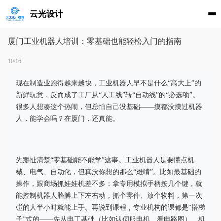
云光设计
厦门工业机器人培训：零基础也能轻松入门的指南
10/16
现在制造业跑得越来越快，工业机器人早不是什么“高大上”的
新鲜玩意，反而成了工厂从“人工线”转“自动线”的“必选项”。
很多人想凑这个热闹，但总怕自己没基础——摸都没摸过机器
人，能学会吗？在厦门，还真能。
先掰扯清楚“零基础能不能学”这事。工业机器人是要懂点机
械、电气、自动化，但真没你想的那么“难啃”。比如最基础的
操作，跟商场抓娃娃机差不多：拿专用模拟手柄按几个键，就
能控制机器人胳膊上下左右动，抓个零件、放个物料，第一次
碰的人半小时就能上手。再说到课程，专业机构的课都是“搭梯
子”式的——先从电工基础（比如认伺服电机、看电路图）、机