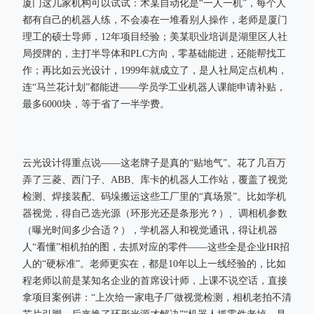
厦门这几家机构可以试试：术某自动化是“一人一机”，每个人
都有自己的机器人练，不会凑在一堆看别人操作，老师是厦门
理工的硕士导师，12年项目经验；美某职业培训是湖里区人社
局授牌的，主打半导体和PLC方向，零基础能进，还能帮找工
作；再比如云光设计，1999年就成立了，是人社局定点机构，
连“马兰花计划”都能进——学员学工业机器人课能申请补贴，
最多6000块，等于省了一半学费。
云光设计得重点说——这老牌子是真的“贴地气”。花了几百万
弄了三菱、西门子、ABB、库卡的机器人工作站，覆盖了视觉
检测、焊接装配、码垛搬运这些工厂里的“真场景”。比如学机
器视觉，得自己选光源（环形光还是条形光？）、调相机参数
（曝光时间多少合适？），学机器人和视觉通讯，得让机器
人“看懂”相机拍的图，去抓对应的零件——这些全是企业HR招
人的“硬标准”。老师更实在，都是10年以上一线经验的，比如
程老师以前是某知名企业的首席设计师，上课不说空话，直接
拿项目案例讲：“上次给一家电子厂做视觉检测，相机老拍不清