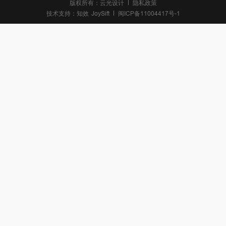
版权所有：云光设计
隐私政策
技术支持：
知效
JoySift
闽ICP备11004417号-1