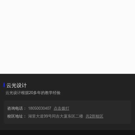
云光设计
云光设计根据20多年的教学经验
咨询电话：
18050030407
点击拨打
校区地址：
湖里大道99号同吉大厦东区二楼
共2所校区