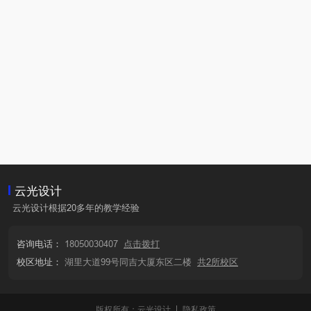
云光设计
云光设计根据20多年的教学经验
咨询电话：
18050030407
点击拨打
校区地址：
湖里大道99号同吉大厦东区二楼
共2所校区
版权所有：云光设计
隐私政策