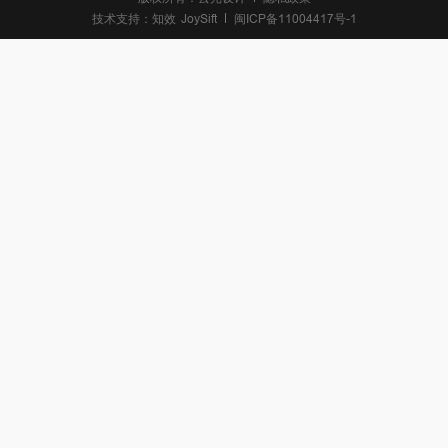
技术支持：
知效
JoySift
闽ICP备11004417号-1