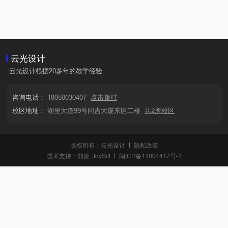
云光设计
云光设计根据20多年的教学经验
咨询电话：
18050030407
点击拨打
校区地址：
湖里大道99号同吉大厦东区二楼
共2所校区
版权所有：云光设计
隐私政策
技术支持：
知效
JoySift
闽ICP备11004417号-1