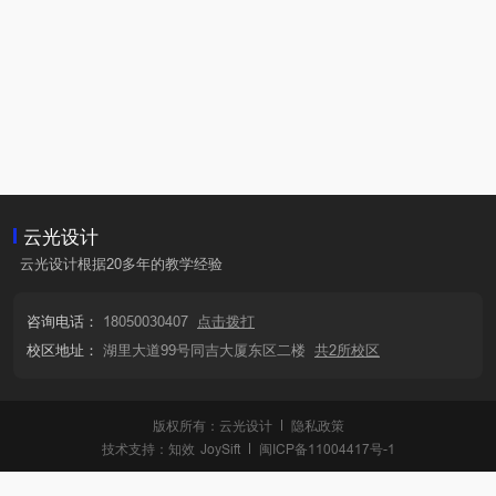
云光设计
云光设计根据20多年的教学经验
咨询电话：
18050030407
点击拨打
校区地址：
湖里大道99号同吉大厦东区二楼
共2所校区
版权所有：云光设计
隐私政策
技术支持：
知效
JoySift
闽ICP备11004417号-1