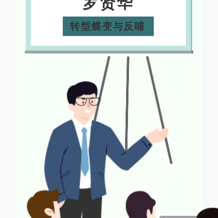
罗贤华
转型蝶变与反哺