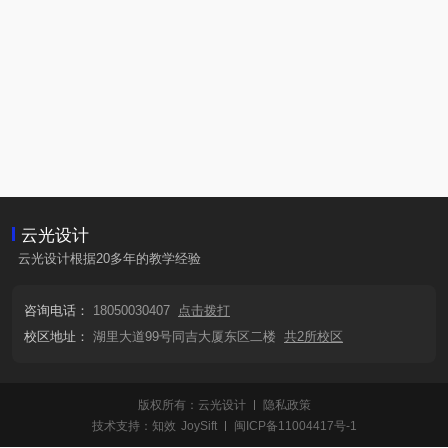
云光设计
云光设计根据20多年的教学经验
咨询电话：
18050030407
点击拨打
校区地址：
湖里大道99号同吉大厦东区二楼
共2所校区
版权所有：云光设计
隐私政策
技术支持：
知效
JoySift
闽ICP备11004417号-1